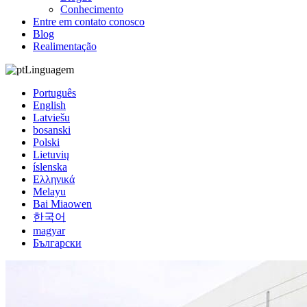
Conhecimento
Entre em contato conosco
Blog
Realimentação
Linguagem
Português
English
Latviešu
bosanski
Polski
Lietuvių
íslenska
Ελληνικά
Melayu
Bai Miaowen
한국어
magyar
Български