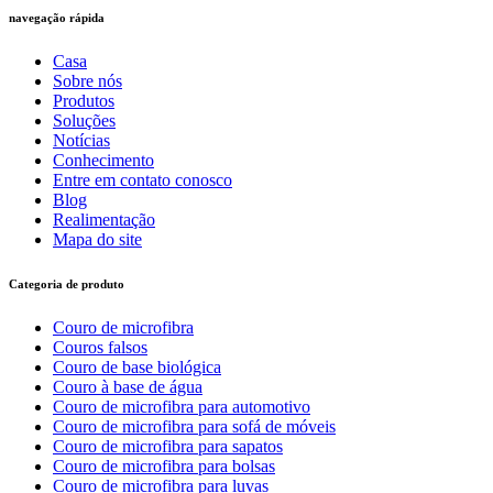
navegação rápida
Casa
Sobre nós
Produtos
Soluções
Notícias
Conhecimento
Entre em contato conosco
Blog
Realimentação
Mapa do site
Categoria de produto
Couro de microfibra
Couros falsos
Couro de base biológica
Couro à base de água
Couro de microfibra para automotivo
Couro de microfibra para sofá de móveis
Couro de microfibra para sapatos
Couro de microfibra para bolsas
Couro de microfibra para luvas